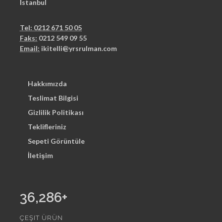
İstanbul
Tel: 0212 671 50 05
Faks:
0212 549 09 55
Email:
ikitelli@yrsrulman.com
Hakkımızda
Teslimat Bilgisi
Gizlilik Politikası
Teklifleriniz
Sepeti Görüntüle
İletişim
36,286
+
ÇEŞIT ÜRÜN