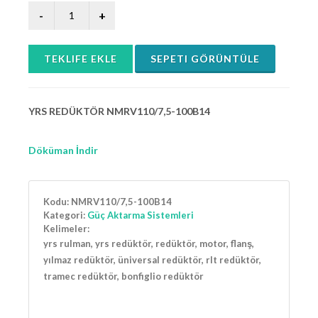
TEKLIFE EKLE
SEPETI GÖRÜNTÜLE
YRS REDÜKTÖR NMRV110/7,5-100B14
Döküman İndir
Kodu:
NMRV110/7,5-100B14
Kategori:
Güç Aktarma Sistemleri
Kelimeler:
yrs rulman, yrs redüktör, redüktör, motor, flanş,
yılmaz redüktör, üniversal redüktör, rlt redüktör,
tramec redüktör, bonfiglio redüktör