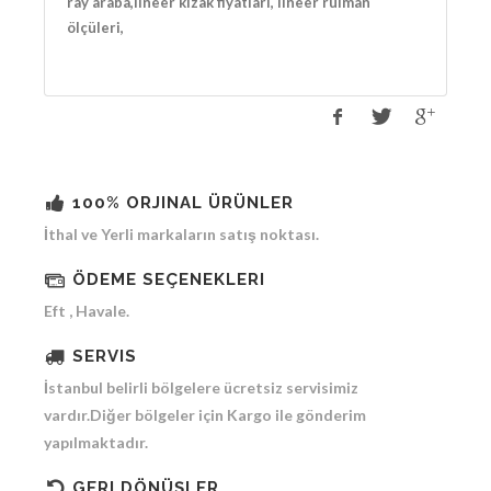
ray araba,lineer kızak fiyatları, lineer rulman
ölçüleri,
100% ORJINAL ÜRÜNLER
İthal ve Yerli markaların satış noktası.
ÖDEME SEÇENEKLERI
Eft , Havale.
SERVIS
İstanbul belirli bölgelere ücretsiz servisimiz
vardır.Diğer bölgeler için Kargo ile gönderim
yapılmaktadır.
GERI DÖNÜŞLER