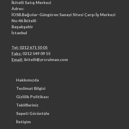
İkitelli Satış Merkezi
Adres:
İOSB.Bağcılar-Güngören Sanayi Sitesi Çarşı İş Merkezi
No:46 İkitelli
Başakşehir
İstanbul
Tel: 0212 671 50 05
Faks:
0212 549 09 55
Email:
ikitelli@yrsrulman.com
Hakkımızda
Teslimat Bilgisi
Gizlilik Politikası
Teklifleriniz
Sepeti Görüntüle
İletişim