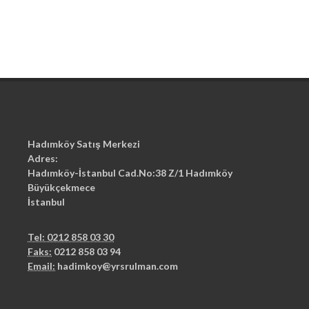
Hadımköy Satış Merkezi
Adres:
Hadımköy-İstanbul Cad.No:38 Z/1 Hadımköy
Büyükçekmece
İstanbul
Tel: 0212 858 03 30
Faks:
0212 858 03 94
Email:
hadimkoy@yrsrulman.com