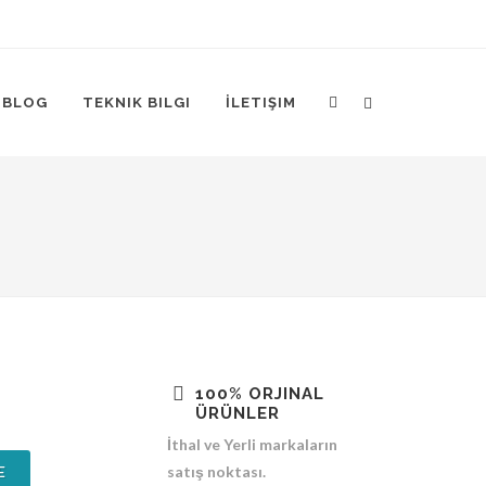
BLOG
TEKNIK BILGI
İLETIŞIM
100% ORJINAL
ÜRÜNLER
İthal ve Yerli markaların
E
satış noktası.