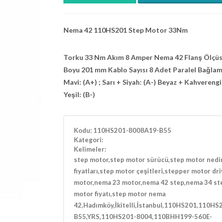
Nema 42 110HS201 Step Motor 33Nm
Torku 33 Nm Akım 8 Amper Nema 42 Flanş Ölçü
Boyu 201 mm Kablo Sayısı 8 Adet Paralel Bağlam
Mavi: (A+) ; Sarı + Siyah: (A-) Beyaz + Kahverengi
Yeşil: (B-)
Kodu:
110HS201-8008A19-B55
Kategori:
Kelimeler:
step motor,step motor sürücü,step motor nedi
fiyatları,step motor çeşitleri,stepper motor dri
motor,nema 23 motor,nema 42 step,nema 34 st
motor fiyatı,step motor nema
42,Hadımköy,İkitelli,İstanbul,110HS201,110H
B55,YRS,110HS201-8004,110BHH199-560E-