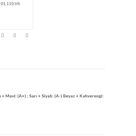
01,110 HS
avi: (A+) ; Sarı + Siyah: (A-) Beyaz + Kahverengi: