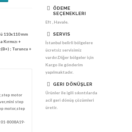
ÖDEME
SEÇENEKLERI
Eft , Havale.
sü 110x110 mm
SERVIS
a Kırmızı +
İstanbul belirli bölgelere
:(B+) ; Turuncu +
ücretsiz servisimiz
vardır.Diğer bölgeler için
Kargo ile gönderim
yapılmaktadır.
GERI DÖNÜŞLER
Ürünler ile igili sıkıntılarda
r,step motor
acil geri dönüş çözümleri
ver,mini step
üretir.
ep motor,step
S201-8008A19-