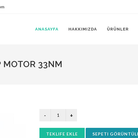
om
ANASAYFA
HAKKIMIZDA
ÜRÜNLER
P MOTOR 33NM
TEKLIFE EKLE
SEPETI GÖRÜNTÜL