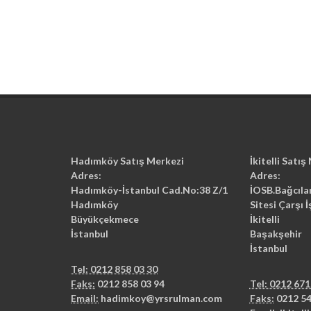
Hadımköy Satış Merkezi
İkitelli Satış
Adres:
Adres:
Hadımköy-İstanbul Cad.No:38 Z/1
İOSB.Bağcıla
Hadımköy
Sitesi Çarşı 
Büyükçekmece
İkitelli
İstanbul
Başakşehir
İstanbul
Tel: 0212 858 03 30
Faks:
0212 858 03 94
Tel: 0212 671
Email:
hadimkoy@yrsrulman.com
Faks:
0212 54