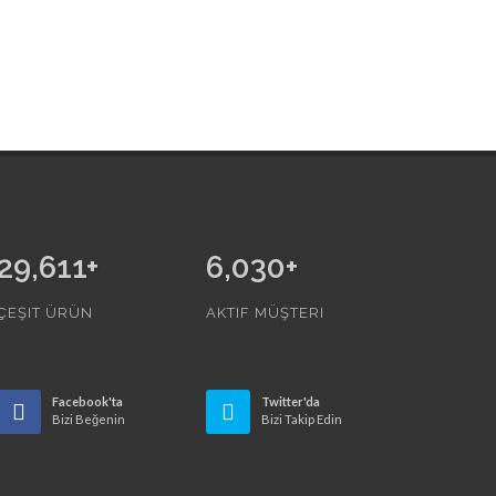
35,332
+
6,030
+
ÇEŞIT ÜRÜN
AKTIF MÜŞTERI
Facebook'ta
Twitter'da
Bizi Beğenin
Bizi Takip Edin