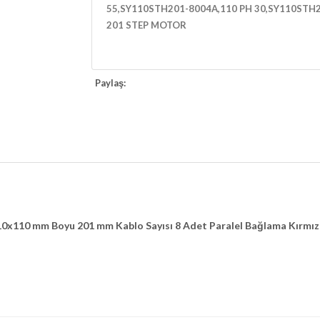
55,SY110STH201-8004A,110 PH 30,SY110STH2
201 STEP MOTOR
Paylaş:
110 mm Boyu 201 mm Kablo Sayısı 8 Adet Paralel Bağlama Kırmızı + M