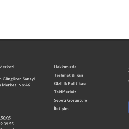
 Merkezi
Hakkımızda
Teslimat Bilgisi
r-Güngören Sanayi
Gizlilik Politikası
İş Merkezi No:46
Teklifleriniz
Sepeti Görüntüle
İletişim
 50 05
9 09 55