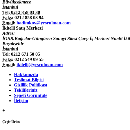
Büyükçekmece
İstanbul
Tel: 0212 858 03 30
Faks:
0212 858 03 94
Email:
hadimkoy@yrsrulman.com
İkitelli Satış Merkezi
Adres:
İOSB.Bağcılar-Güngören Sanayi Sitesi Çarşı İş Merkezi No:46 İkite
Başakşehir
İstanbul
Tel: 0212 671 50 05
Faks:
0212 549 09 55
Email:
ikitelli@yrsrulman.com
Hakkımızda
Teslimat Bilgisi
Gizlilik Politikası
Teklifleriniz
Sepeti Görüntüle
İletişim
+
Çeşit Ürün