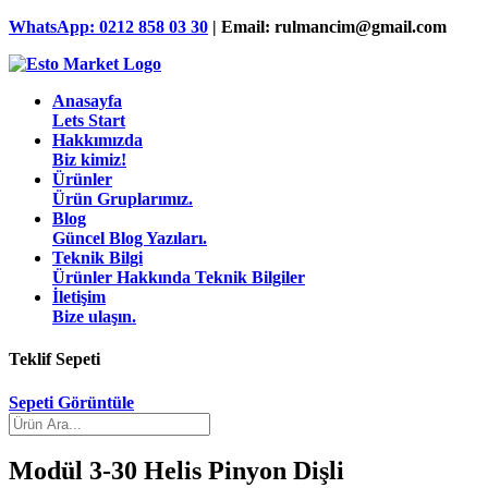
WhatsApp: 0212 858 03 30
|
Email:
rulmancim@gmail.com
Anasayfa
Lets Start
Hakkımızda
Biz kimiz!
Ürünler
Ürün Gruplarımız.
Blog
Güncel Blog Yazıları.
Teknik Bilgi
Ürünler Hakkında Teknik Bilgiler
İletişim
Bize ulaşın.
Teklif Sepeti
Sepeti Görüntüle
Modül 3-30 Helis Pinyon Dişli