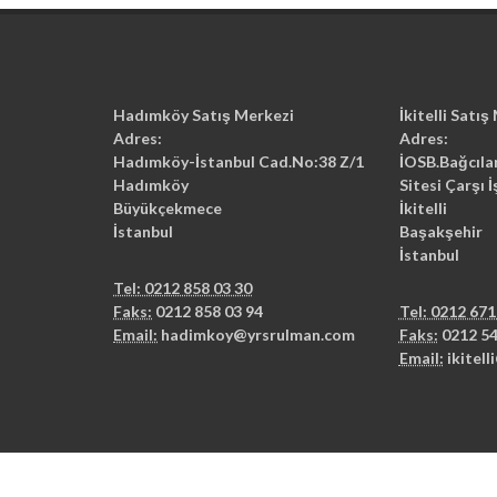
Hadımköy Satış Merkezi
İkitelli Satış
Adres:
Adres:
Hadımköy-İstanbul Cad.No:38 Z/1
İOSB.Bağcıla
Hadımköy
Sitesi Çarşı 
Büyükçekmece
İkitelli
İstanbul
Başakşehir
İstanbul
Tel: 0212 858 03 30
Faks:
0212 858 03 94
Tel: 0212 671
Email:
hadimkoy@yrsrulman.com
Faks:
0212 54
Email:
ikitel