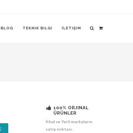
BLOG
TEKNIK BILGI
İLETIŞIM
100% ORJINAL
ÜRÜNLER
İthal ve Yerli markaların
E
satış noktası.