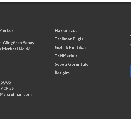
 Merkezi
Hakkımızda
Teslimat Bilgisi
r-Güngören Sanayi
Gizlilik Politikası
İş Merkezi No:46
Teklifleriniz
Sepeti Görüntüle
İletişim
 50 05
9 09 55
li@yrsrulman.com
Copyright © 2026 Esto Market Rulman Hırdavat Hidrolik Pnomatik.