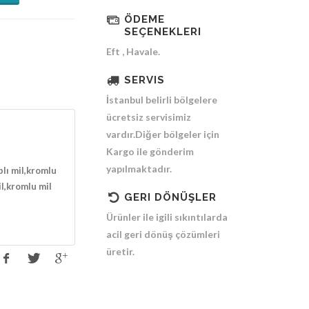
ÖDEME
SEÇENEKLERI
Eft , Havale.
SERVIS
İstanbul belirli bölgelere
ücretsiz servisimiz
vardır.Diğer bölgeler için
Kargo ile gönderim
yapılmaktadır.
plı mil,kromlu
il,kromlu mil
GERI DÖNÜŞLER
Ürünler ile igili sıkıntılarda
acil geri dönüş çözümleri
üretir.