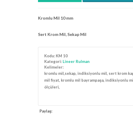
Kromlu Mil 10 mm
Sert Krom Mil, Sekap Mil
Kodu:
KM 10
Kategori:
Lineer Rulman
Kelimeler:
kromlu mil,sekap, indiksiyonlu mil, sert krom ka
mil fiyat, kromlu mil bayrampaşa, indiksiyonlu m
ölçüleri,
Paylaş: