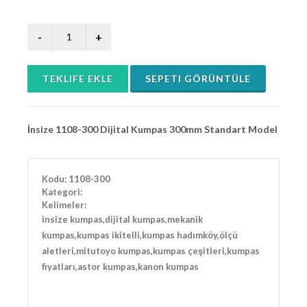
TEKLIFE EKLE
SEPETI GÖRÜNTÜLE
İnsize 1108-300 Dijital Kumpas 300mm Standart Model
Kodu:
1108-300
Kategori:
Kelimeler:
insize kumpas,dijital kumpas,mekanik
kumpas,kumpas ikitelli,kumpas hadımköy,ölçü
aletleri,mitutoyo kumpas,kumpas çeşitleri,kumpas
fiyatları,astor kumpas,kanon kumpas