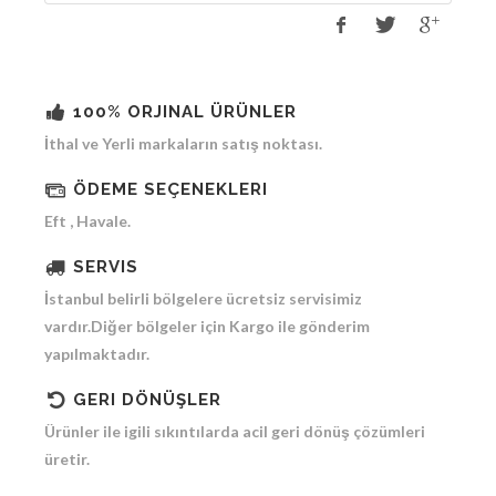
100% ORJINAL ÜRÜNLER
İthal ve Yerli markaların satış noktası.
ÖDEME SEÇENEKLERI
Eft , Havale.
SERVIS
İstanbul belirli bölgelere ücretsiz servisimiz
vardır.Diğer bölgeler için Kargo ile gönderim
yapılmaktadır.
GERI DÖNÜŞLER
Ürünler ile igili sıkıntılarda acil geri dönüş çözümleri
üretir.