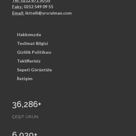
Tel: 0212 671 50 05
Faks:
0212 549 09 55
Email:
ikitelli@yrsrulman.com
Hakkımızda
Teslimat Bilgisi
Gizlilik Politikası
Teklifleriniz
Sepeti Görüntüle
İletişim
36,286
+
ÇEŞIT ÜRÜN
6,030
+