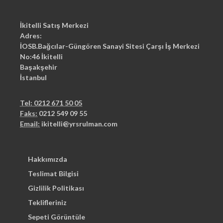
İkitelli Satış Merkezi
Adres:
İOSB.Bağcılar-Güngören Sanayi Sitesi Çarşı İş Merkezi
No:46 İkitelli
Başakşehir
İstanbul
Tel: 0212 671 50 05
Faks:
0212 549 09 55
Email:
ikitelli@yrsrulman.com
Hakkımızda
Teslimat Bilgisi
Gizlilik Politikası
Teklifleriniz
Sepeti Görüntüle