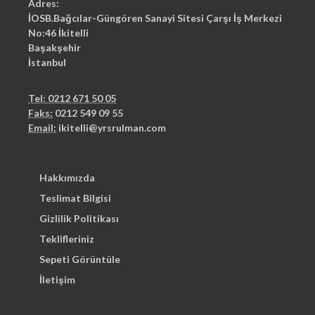
Adres:
İOSB.Bağcılar-Güngören Sanayi Sitesi Çarşı İş Merkezi
No:46 İkitelli
Başakşehir
İstanbul
Tel: 0212 671 50 05
Faks:
0212 549 09 55
Email:
ikitelli@yrsrulman.com
Hakkımızda
Teslimat Bilgisi
Gizlilik Politikası
Teklifleriniz
Sepeti Görüntüle
İletişim