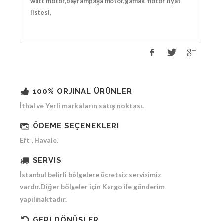
watt motor,bayrampaşa motor,gamak motor fiyat
listesi,
100% ORJINAL ÜRÜNLER
İthal ve Yerli markaların satış noktası.
ÖDEME SEÇENEKLERI
Eft , Havale.
SERVIS
İstanbul belirli bölgelere ücretsiz servisimiz
vardır.Diğer bölgeler için Kargo ile gönderim
yapılmaktadır.
GERI DÖNÜŞLER