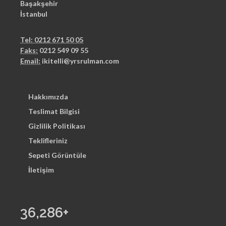
Başakşehir
İstanbul
Tel: 0212 671 50 05
Faks:
0212 549 09 55
Email:
ikitelli@yrsrulman.com
Hakkımızda
Teslimat Bilgisi
Gizlilik Politikası
Teklifleriniz
Sepeti Görüntüle
İletişim
36,286
+