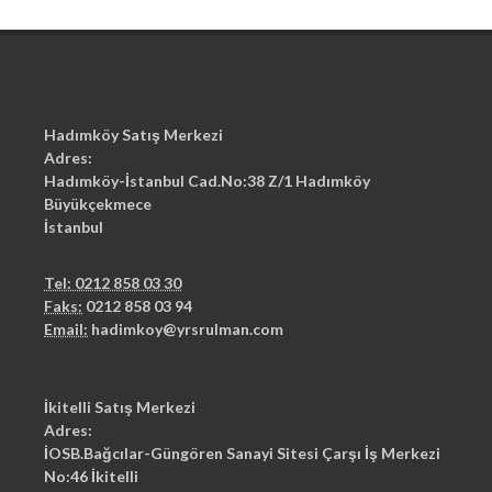
Hadımköy Satış Merkezi
Adres:
Hadımköy-İstanbul Cad.No:38 Z/1 Hadımköy
Büyükçekmece
İstanbul
Tel: 0212 858 03 30
Faks:
0212 858 03 94
Email:
hadimkoy@yrsrulman.com
İkitelli Satış Merkezi
Adres:
İOSB.Bağcılar-Güngören Sanayi Sitesi Çarşı İş Merkezi
No:46 İkitelli