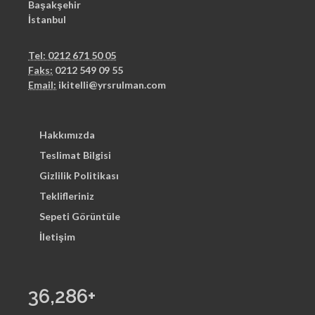
Başakşehir
İstanbul
Tel: 0212 671 50 05
Faks:
0212 549 09 55
Email:
ikitelli@yrsrulman.com
Hakkımızda
Teslimat Bilgisi
Gizlilik Politikası
Teklifleriniz
Sepeti Görüntüle
İletişim
36,286
+