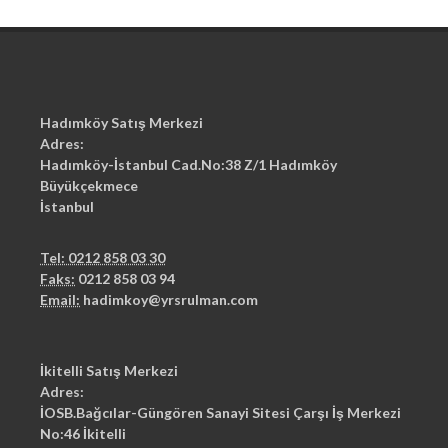
Hadımköy Satış Merkezi
Adres:
Hadımköy-İstanbul Cad.No:38 Z/1 Hadımköy
Büyükçekmece
İstanbul
Tel: 0212 858 03 30
Faks:
0212 858 03 94
Email:
hadimkoy@yrsrulman.com
İkitelli Satış Merkezi
Adres:
İOSB.Bağcılar-Güngören Sanayi Sitesi Çarşı İş Merkezi
No:46 İkitelli